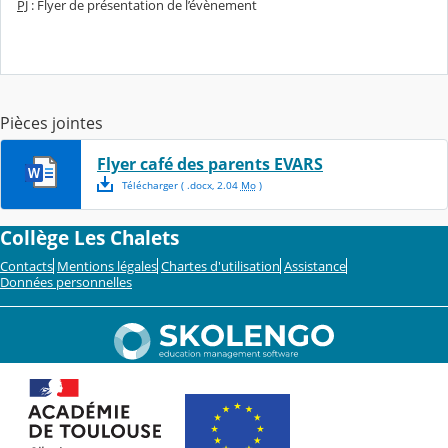
PJ
: Flyer de présentation de l’évènement
Pièces jointes
Flyer café des parents EVARS
Télécharger
( .
docx
,
2.04
Mo
)
Collège Les Chalets
Contacts
Mentions légales
Chartes d'utilisation
Assistance
Données personnelles