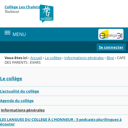
Panneau de gestion des cookies
Collège Les Chalets
Menu de la rubrique
Contenu
Toulouse
MENU
Se connecter
Vous êtes ici :
Accueil
›
Le collège
›
Informations générales
›
Blog
›
CAFE
DES PARENTS : EVARS
Le collège
L'actualité du collège
Agenda du collège
Informations générales
LES LANGUES DU COLLEGE À L'HONNEUR : 5 podcasts plurilingues à
écouter