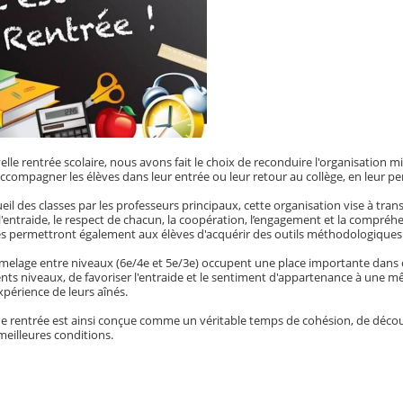
lle rentrée scolaire, nous avons fait le choix de reconduire l'organisation m
accompagner les élèves dans leur entrée ou leur retour au collège, en leur p
ueil des classes par les professeurs principaux, cette organisation vise à tra
l'entraide, le respect de chacun, la coopération, l’engagement et la compréhen
s permettront également aux élèves d'acquérir des outils méthodologiques et
elage entre niveaux (6e/4e et 5e/3e) occupent une place importante dans ce d
rents niveaux, de favoriser l'entraide et le sentiment d'appartenance à un
expérience de leurs aînés.
e rentrée est ainsi conçue comme un véritable temps de cohésion, de décou
meilleures conditions.