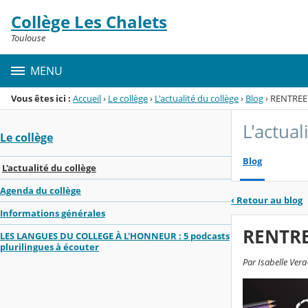
Panneau de gestion des cookies
Collège Les Chalets
Menu de la rubrique
Contenu
Toulouse
MENU
Vous êtes ici :
Accueil
›
Le collège
›
L'actualité du collège
›
Blog
›
RENTREE 
L'actual
Le collège
Blog
L'actualité du collège
Agenda du collège
‹
Retour au blog
Informations générales
RENTRE
LES LANGUES DU COLLEGE À L'HONNEUR : 5 podcasts
plurilingues à écouter
Par Isabelle Vera-