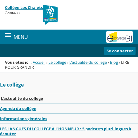
Panneau de gestion des cookies
Collège Les Chalets
Menu de la rubrique
Contenu
Toulouse
MENU
Se connecter
Vous êtes ici :
Accueil
›
Le collège
›
L'actualité du collège
›
Blog
›
LIRE
POUR GRANDIR
Le collège
L'actualité du collège
Agenda du collège
Informations générales
LES LANGUES DU COLLEGE À L'HONNEUR : 5 podcasts plurilingues à
écouter