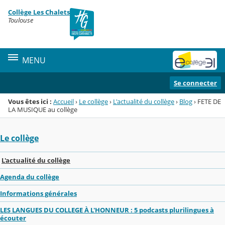
Panneau de gestion des cookies
Collège Les Chalets
Menu de la rubrique
Contenu
Toulouse
MENU
Se connecter
Vous êtes ici :
Accueil
›
Le collège
›
L'actualité du collège
›
Blog
›
FETE DE
LA MUSIQUE au collège
Le collège
L'actualité du collège
Agenda du collège
Informations générales
LES LANGUES DU COLLEGE À L'HONNEUR : 5 podcasts plurilingues à
écouter