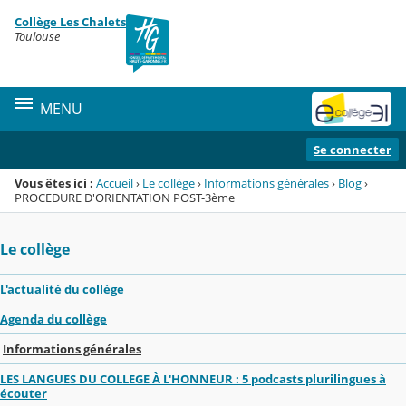
Panneau de gestion des cookies
Collège Les Chalets
Menu de la rubrique
Contenu
Toulouse
MENU
Se connecter
Vous êtes ici :
Accueil
›
Le collège
›
Informations générales
›
Blog
›
PROCEDURE D'ORIENTATION POST-3ème
Le collège
L'actualité du collège
Agenda du collège
Informations générales
LES LANGUES DU COLLEGE À L'HONNEUR : 5 podcasts plurilingues à
écouter