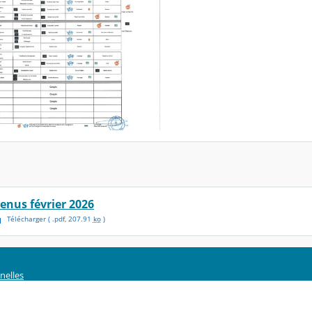
enus février 2026
Télécharger
( .
pdf
,
207.91
ko
)
nelles