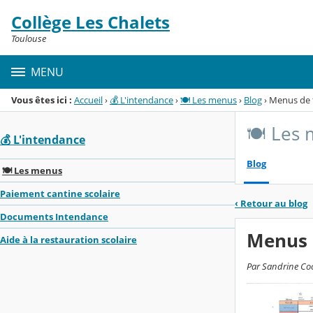
Panneau de gestion des cookies
Collège Les Chalets
Menu de la rubrique
Contenu
Toulouse
MENU
Vous êtes ici :
Accueil
›
💰 L'intendance
›
🍽️ Les menus
›
Blog
›
Menus de f
🍽️ Les
💰 L'intendance
Blog
🍽️ Les menus
Paiement cantine scolaire
‹
Retour au blog
Documents Intendance
Menus d
Aide à la restauration scolaire
Par Sandrine Coch